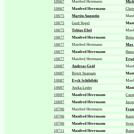
10667
Manfred Herrmann
Mich
10667
Manfred Herrmann
Chri
10675
Martin Augustin
Manf
10675
Gerd Vogel
Manf
10675
Tobias Ebel
Manf
10677
Manfred Herrmann
Brit
10677
Manfred Herrmann
Max 
10677
Manfred Herrmann
Hans
10677
Manfred Herrmann
Erwi
10687
Andreas Gräf
Manf
10687
Birgit Sparsam
Manf
10687
Eyck Schibilski
Manf
10687
Anika Leder
Manf
10697
Manfred Herrmann
Cars
10697
Manfred Herrmann
Jacq
10706
Manfred Herrmann
Fran
10706
Manfred Herrmann
Katri
10706
Manfred Herrmann
Sven
10711
Manfred Herrmann
Raine