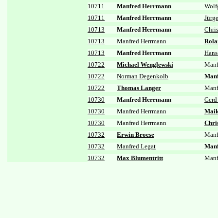
10711
Manfred Herrmann
Wolf
10711
Manfred Herrmann
Jürg
10713
Manfred Herrmann
Chri
10713
Manfred Herrmann
Rola
10713
Manfred Herrmann
Hans
10722
Michael Wenglewski
Manf
10722
Norman Degenkolb
Manf
10722
Thomas Langer
Manf
10730
Manfred Herrmann
Gerd
10730
Manfred Herrmann
Maik
10730
Manfred Herrmann
Chri
10732
Erwin Broese
Manf
10732
Manfred Legat
Manf
10732
Max Blumentritt
Manf