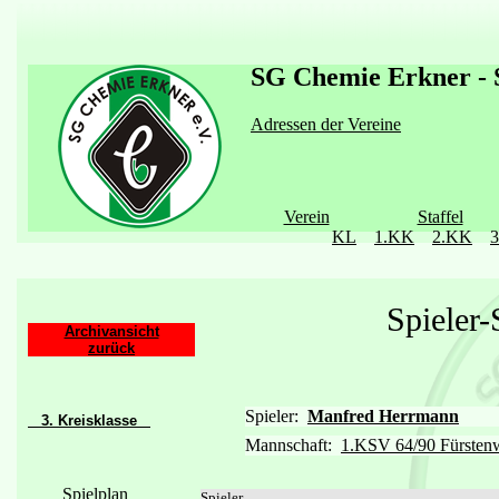
SG Chemie Erkner - S
Adressen der Vereine
Verein
Staffel
KL
1.KK
2.KK
Spieler
Archivansicht
zurück
Spieler:
Manfred Herrmann
3. Kreisklasse
Mannschaft:
1.KSV 64/90 Fürstenw
Spielplan
Spieler