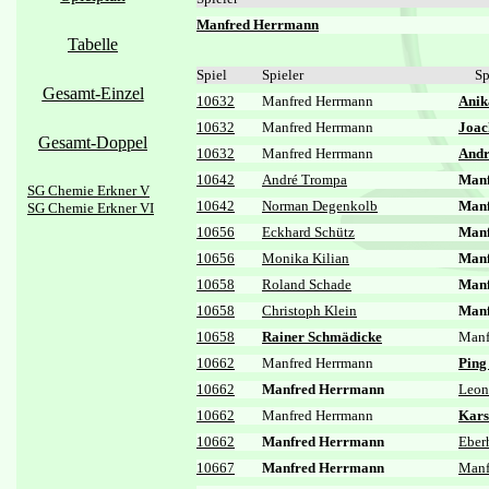
Manfred Herrmann
Tabelle
Spiel
Spieler
Sp
Gesamt-Einzel
10632
Manfred Herrmann
Anik
10632
Manfred Herrmann
Joac
Gesamt-Doppel
10632
Manfred Herrmann
Andr
10642
André Trompa
Manf
SG Chemie Erkner V
10642
Norman Degenkolb
Manf
SG Chemie Erkner VI
10656
Eckhard Schütz
Manf
10656
Monika Kilian
Manf
10658
Roland Schade
Manf
10658
Christoph Klein
Manf
10658
Rainer Schmädicke
Manf
10662
Manfred Herrmann
Ping
10662
Manfred Herrmann
Leon
10662
Manfred Herrmann
Kars
10662
Manfred Herrmann
Eber
10667
Manfred Herrmann
Manf