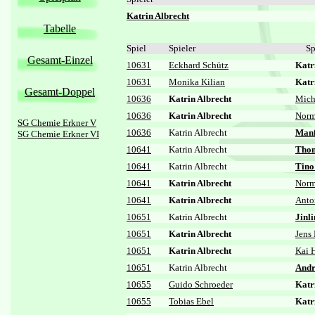
Katrin Albrecht
Tabelle
Spiel
Spieler
Sp
Gesamt-Einzel
10631
Eckhard Schütz
Katr
10631
Monika Kilian
Katr
Gesamt-Doppel
10636
Katrin Albrecht
Mich
10636
Katrin Albrecht
Norm
SG Chemie Erkner V
10636
Katrin Albrecht
Manf
SG Chemie Erkner VI
10641
Katrin Albrecht
Thom
10641
Katrin Albrecht
Tino
10641
Katrin Albrecht
Norm
10641
Katrin Albrecht
Anto
10651
Katrin Albrecht
Jinl
10651
Katrin Albrecht
Jens
10651
Katrin Albrecht
Kai 
10651
Katrin Albrecht
Andr
10655
Guido Schroeder
Katr
10655
Tobias Ebel
Katr