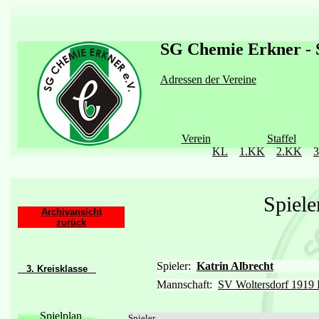
SG Chemie Erkner - S
Adressen der Vereine
Verein
Staffel
KL
1.KK
2.KK
Spiele
Archivansicht
zurück
Spieler:
Katrin Albrecht
3. Kreisklasse
Mannschaft:
SV Woltersdorf 1919 I
Spielplan
Spieler