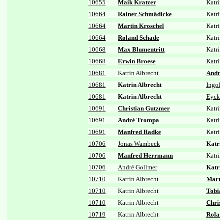
10655
Maik Kratzer
Katri
10664
Rainer Schmädicke
Katri
10664
Martin Kroschel
Katri
10664
Roland Schade
Katri
10668
Max Blumentritt
Katri
10668
Erwin Broese
Katri
10681
Katrin Albrecht
Andr
10681
Katrin Albrecht
Ingo
10681
Katrin Albrecht
Eyck
10691
Christian Gutzmer
Katri
10691
André Trompa
Katri
10691
Manfred Radke
Katri
10706
Jonas Wambeck
Katr
10706
Manfred Herrmann
Katri
10706
André Gollmer
Katr
10710
Katrin Albrecht
Mart
10710
Katrin Albrecht
Tobi
10710
Katrin Albrecht
Chri
10719
Katrin Albrecht
Rola