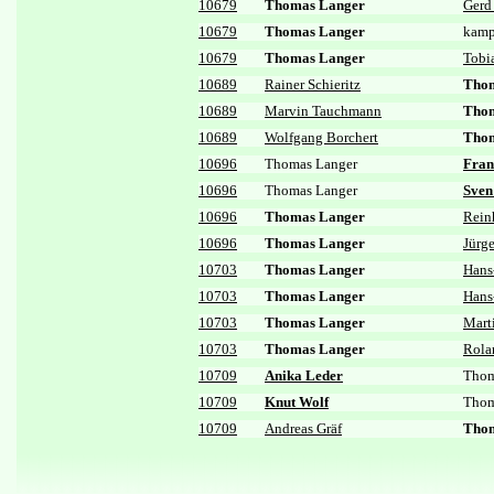
10679
Thomas Langer
Gerd
10679
Thomas Langer
kamp
10679
Thomas Langer
Tobi
10689
Rainer Schieritz
Thom
10689
Marvin Tauchmann
Thom
10689
Wolfgang Borchert
Thom
10696
Thomas Langer
Fran
10696
Thomas Langer
Sven
10696
Thomas Langer
Rein
10696
Thomas Langer
Jürg
10703
Thomas Langer
Hans
10703
Thomas Langer
Hans
10703
Thomas Langer
Mart
10703
Thomas Langer
Rola
10709
Anika Leder
Thom
10709
Knut Wolf
Thom
10709
Andreas Gräf
Thom