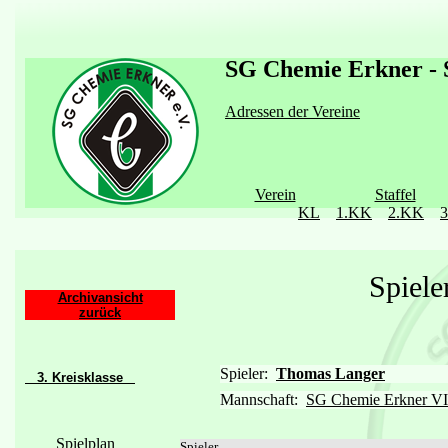
SG Chemie Erkner - S
Adressen der Vereine
Verein
Staffel
KL
1.KK
2.KK
Spiele
Archivansicht
zurück
Spieler:
Thomas Langer
3. Kreisklasse
Mannschaft:
SG Chemie Erkner VI
Spielplan
Spieler