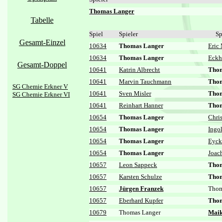
Thomas Langer
Tabelle
Spiel
Spieler
Sp
Gesamt-Einzel
10634
Thomas Langer
Eric 
10634
Thomas Langer
Eckh
Gesamt-Doppel
10641
Katrin Albrecht
Thom
10641
Marvin Tauchmann
Thom
SG Chemie Erkner V
10641
Sven Misler
Thom
SG Chemie Erkner VI
10641
Reinhart Hanner
Thom
10654
Thomas Langer
Chri
10654
Thomas Langer
Ingo
10654
Thomas Langer
Eyck
10654
Thomas Langer
Joac
10657
Leon Sappeck
Thom
10657
Karsten Schulze
Thom
10657
Jürgen Franzek
Thom
10657
Eberhard Kupfer
Thom
10679
Thomas Langer
Maik