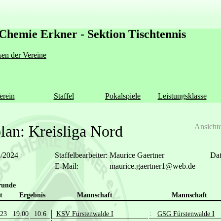
Chemie Erkner - Sektion Tischtennis
en der Vereine
erein
Staffel
Pokalspiele
Leistungsklasse
lan: Kreisliga Nord
Ansicht
3/2024
Staffelbearbeiter:
Maurice Gaertner
Dat
E-Mail:
maurice.gaertner1@web.de
runde
t
Ergebnis
Mannschaft
Mannschaft
.23 19.00
10:6
KSV Fürstenwalde I
:
GSG Fürstenwalde I