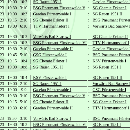
.23 19.00
10:2
SG Rauen 1951 I
:
Gaselan Fürstenwalde 
.23 19.30
3:10
BSG Pneumant Fürstenwalde V
:
SG Chemie Erkner I
.23 19.00
10:3
Gaselan Fürstenwalde I
:
SG Rauen 1951 II
.23 19.15
2:10
SG Chemie Erkner II
:
BSG Pneumant Fürste
.23 19.00
6:10
TTV Hartmannsdorf I
:
Vorwärts Bad Saarow 
.23 19.30
10:3
Vorwärts Bad Saarow I
:
SG Chemie Erkner II
.23 19.30
10:3
BSG Pneumant Fürstenwalde VI
:
TTV Hartmannsdorf I
.23 19.30
2:10
Gaselan Fürstenwalde II
:
Gaselan Fürstenwalde 
.23 19.45
5:10
GSG Fürstenwalde I
:
BSG Pneumant Fürste
.23 19.15
10:4
SG Chemie Erkner I
:
KSV Fürstenwalde I
.23 19.00
10:8
SG Rauen 1951 II
:
SG Rauen 1951 I
.23 19.00
10:4
KSV Fürstenwalde I
:
SG Rauen 1951 II
.23 19.00
2:10
SG Rauen 1951 I
:
Vorwärts Bad Saarow 
.23 19.00
9:9
Gaselan Fürstenwalde I
:
GSG Fürstenwalde I
.23 19.30
3:10
BSG Pneumant Fürstenwalde V
:
BSG Pneumant Fürste
.23 19.15
5:10
SG Chemie Erkner II
:
SG Chemie Erkner I
.23 19.30
6:10
Gaselan Fürstenwalde II
:
TTV Hartmannsdorf I
.23 19.30
3:10
Vorwärts Bad Saarow I
:
BSG Pneumant Fürste
.23 19.30
10:3
BSG Pneumant Fürstenwalde VI
:
SG Rauen 1951 I