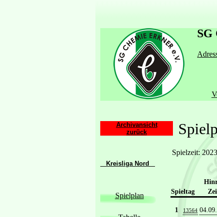
SG 
Adress
V
Spielp
Archivansicht
zurück
Spielzeit: 202
Kreisliga Nord
Hin
Spieltag
Zei
Spielplan
1
04.09
13564