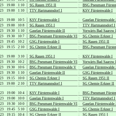
.23 19.00
1:10
SG Rauen 1951 II
:
BSG Pneumant Fürste
.23 19.00
1:10
TTV Hartmannsdorf I
:
KSV Fürstenwalde I
.23 19.00
10:5
KSV Fürstenwalde I
:
Gaselan Fürstenwalde 
.23 19.00
10:8
SG Rauen 1951 I
:
TTV Hartmannsdorf I
.23 19.30
1:10
Gaselan Fürstenwalde II
:
Vorwärts Bad Saarow 
.23 19.30
10:7
BSG Pneumant Fürstenwalde VI
:
SG Chemie Erkner I
.23 19.45
10:2
GSG Fürstenwalde I
:
SG Rauen 1951 II
.23 19.15
2:10
SG Chemie Erkner II
:
BSG Pneumant Fürste
.23 19.00
3:10
SG Rauen 1951 I
:
KSV Fürstenwalde I
.23 19.30
10:2
BSG Pneumant Fürstenwalde VI
:
Vorwärts Bad Saarow 
.23 19.30
10:6
BSG Pneumant Fürstenwalde V
:
Gaselan Fürstenwalde 
.23 19.30
1:10
Gaselan Fürstenwalde II
:
GSG Fürstenwalde I
.23 19.15
10:0
SG Chemie Erkner I
:
SG Rauen 1951 II
.23 19.00
2:10
TTV Hartmannsdorf I
:
SG Chemie Erkner II
.23 19.00
10:4
KSV Fürstenwalde I
:
BSG Pneumant Fürste
.23 19.00
10:0
Gaselan Fürstenwalde I
:
TTV Hartmannsdorf I
.23 19.30
10:0
BSG Pneumant Fürstenwalde VI
:
Gaselan Fürstenwalde 
.23 19.45
5:10
GSG Fürstenwalde I
:
SG Chemie Erkner I
.23 19.15
10:4
SG Chemie Erkner II
:
SG Rauen 1951 I