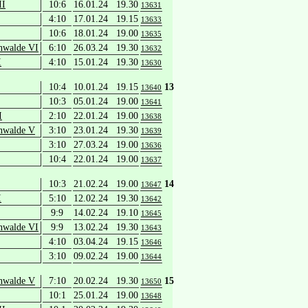
II
10:6
16.01.24 19.30
13631
4:10
17.01.24 19.15
13633
10:6
18.01.24 19.00
13635
nwalde VI
6:10
26.03.24 19.30
13632
I
4:10
15.01.24 19.30
13630
10:4
10.01.24 19.15
13
13640
10:3
05.01.24 19.00
13641
I
2:10
22.01.24 19.00
13638
nwalde V
3:10
23.01.24 19.30
13639
3:10
27.03.24 19.00
13636
10:4
22.01.24 19.00
13637
10:3
21.02.24 19.00
14
13647
I
5:10
12.02.24 19.30
13642
9:9
14.02.24 19.10
13645
nwalde VI
9:9
13.02.24 19.30
13643
4:10
03.04.24 19.15
13646
3:10
09.02.24 19.00
13644
nwalde V
7:10
20.02.24 19.30
15
13650
10:1
25.01.24 19.00
13648