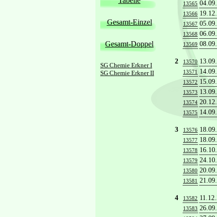
Tabelle
04.09
13565
19.12
13566
Gesamt-Einzel
05.09
13567
06.09
13568
Gesamt-Doppel
08.09
13569
2
13.09
13570
SG Chemie Erkner I
14.09
13571
SG Chemie Erkner II
15.09
13572
13.09
13573
20.12
13574
14.09
13575
3
18.09
13576
18.09
13577
16.10
13578
24.10
13579
20.09
13580
21.09
13581
4
11.12
13582
26.09
13583