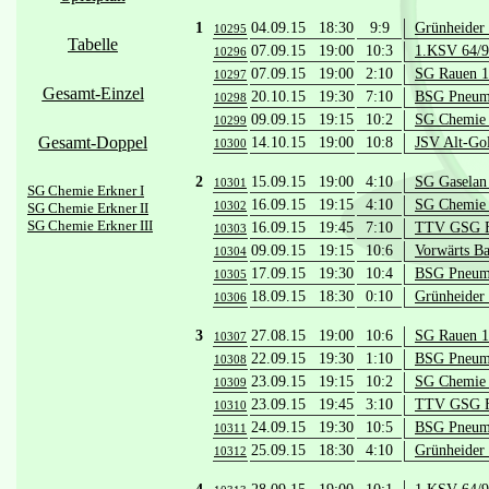
1
04.09.15 18:30
9:9
Grünheider
10295
Tabelle
07.09.15 19:00
10:3
1.KSV 64/9
10296
07.09.15 19:00
2:10
SG Rauen 1
10297
Gesamt-Einzel
20.10.15 19:30
7:10
BSG Pneuma
10298
09.09.15 19:15
10:2
SG Chemie 
10299
Gesamt-Doppel
14.10.15 19:00
10:8
JSV Alt-Go
10300
2
15.09.15 19:00
4:10
SG Gaselan 
10301
SG Chemie Erkner I
16.09.15 19:15
4:10
SG Chemie 
10302
SG Chemie Erkner II
SG Chemie Erkner III
16.09.15 19:45
7:10
TTV GSG Fü
10303
09.09.15 19:15
10:6
Vorwärts B
10304
17.09.15 19:30
10:4
BSG Pneuma
10305
18.09.15 18:30
0:10
Grünheider
10306
3
27.08.15 19:00
10:6
SG Rauen 1
10307
22.09.15 19:30
1:10
BSG Pneuma
10308
23.09.15 19:15
10:2
SG Chemie 
10309
23.09.15 19:45
3:10
TTV GSG Fü
10310
24.09.15 19:30
10:5
BSG Pneuma
10311
25.09.15 18:30
4:10
Grünheider
10312