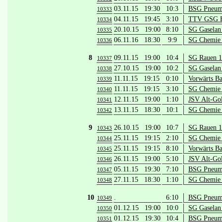
03.11.15 19:30
10:3
BSG Pneuma
10333
04.11.15 19:45
3:10
TTV GSG Fü
10334
20.10.15 19:00
8:10
SG Gaselan 
10335
06.11.16 18:30
9:9
SG Chemie 
10336
8
09.11.15 19:00
10:4
SG Rauen 1
10337
27.10.15 19:00
10:2
SG Gaselan 
10338
11.11.15 19:15
0:10
Vorwärts B
10339
11.11.15 19:15
3:10
SG Chemie 
10340
12.11.15 19:00
1:10
JSV Alt-Go
10341
13.11.15 18:30
10:1
SG Chemie 
10342
9
26.10.15 19:00
10:7
SG Rauen 1
10343
25.11.15 19:15
2:10
SG Chemie 
10344
25.11.15 19:15
8:10
Vorwärts B
10345
26.11.15 19:00
5:10
JSV Alt-Go
10346
05.11.15 19:30
7:10
BSG Pneuma
10347
27.11.15 18:30
1:10
SG Chemie 
10348
10
.
6:10
BSG Pneuma
10349
01.12.15 19:00
10:0
SG Gaselan 
10350
01.12.15 19:30
10:4
BSG Pneuma
10351