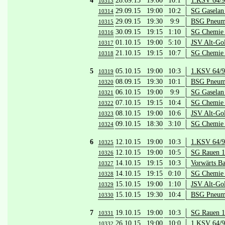
4
28.09.15 19:00
10:1
1.KSV 64/9
10313
29.09.15 19:00
10:2
SG Gaselan 
10314
29.09.15 19:30
9:9
BSG Pneuma
10315
30.09.15 19:15
1:10
SG Chemie 
10316
01.10.15 19:00
5:10
JSV Alt-Go
10317
21.10.15 19:15
10:7
SG Chemie 
10318
5
05.10.15 19:00
10:3
1.KSV 64/9
10319
08.09.15 19:30
10:1
BSG Pneuma
10320
06.10.15 19:00
9:9
SG Gaselan 
10321
07.10.15 19:15
10:4
SG Chemie 
10322
08.10.15 19:00
10:6
JSV Alt-Go
10323
09.10.15 18:30
3:10
SG Chemie 
10324
6
12.10.15 19:00
10:3
1.KSV 64/9
10325
12.10.15 19:00
10:5
SG Rauen 1
10326
14.10.15 19:15
10:3
Vorwärts B
10327
14.10.15 19:15
0:10
SG Chemie 
10328
15.10.15 19:00
1:10
JSV Alt-Go
10329
15.10.15 19:30
10:4
BSG Pneuma
10330
7
19.10.15 19:00
10:3
SG Rauen 1
10331
26.10.15 19:00
10:0
1.KSV 64/9
10332