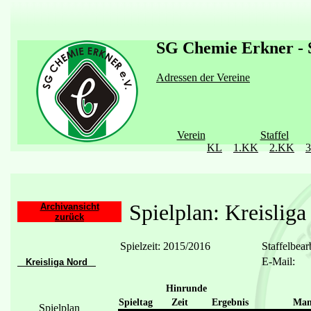
SG Chemie Erkner - S
Adressen der Vereine
Verein
Staffel
KL
1.KK
2.KK
Spielplan: Kreisliga
Archivansicht
zurück
Spielzeit: 2015/2016
Staffelbear
E-Mail:
Kreisliga Nord
Hinrunde
Spieltag
Zeit
Ergebnis
Man
Spielplan