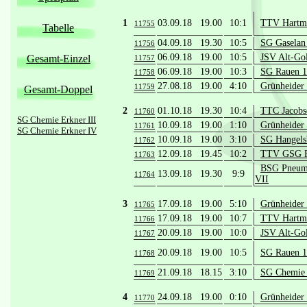
1
03.09.18 19.00
10:1
TTV Hartma
11755
Tabelle
04.09.18 19.30
10:5
SG Gaselan 
11756
06.09.18 19.00
10:5
JSV Alt-Go
Gesamt-Einzel
11757
06.09.18 19.00
10:3
SG Rauen 1
11758
27.08.18 19.00
4:10
Grünheider
11759
Gesamt-Doppel
2
01.10.18 19.30
10:4
TTC Jacobsd
11760
SG Chemie Erkner III
10.09.18 19.00
1:10
Grünheider
11761
SG Chemie Erkner IV
10.09.18 19.00
3:10
SG Hangels
11762
12.09.18 19.45
10:2
TTV GSG Fü
11763
BSG Pneuma
13.09.18 19.30
9:9
11764
VII
3
17.09.18 19.00
5:10
Grünheider
11765
17.09.18 19.00
10:7
TTV Hartma
11766
20.09.18 19.00
10:0
JSV Alt-Go
11767
20.09.18 19.00
10:5
SG Rauen 1
11768
21.09.18 18.15
3:10
SG Chemie 
11769
4
24.09.18 19.00
0:10
Grünheider
11770