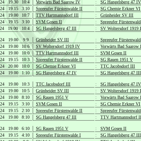
.24 19.30
10:4
Vorwärts Bad Saarow IV
:
SG Hangelsberg 47 IV
.24 19.15
3:10
Spreeufer Fürstenwalde II
:
SG Chemie Erkner VI
.24 19.00
10:7
TTV Hartmannsdorf III
:
Grünheider SV III
.24 19.15
3:10
SVM Gosen II
:
Spreeufer Fürstenwald
.24 19.00
10:4
SG Hangelsberg 47 III
:
SV Woltersdorf 1919 
.24 19.00
9:9
Grünheider SV III
:
Spreeufer Fürstenwald
.24 19.00
10:6
SV Woltersdorf 1919 IV
:
Vorwärts Bad Saarow 
.24 19.00
10:0
TTV Hartmannsdorf III
:
SVM Gosen II
.24 19.15
10:3
Spreeufer Fürstenwalde II
:
SG Rauen 1951 V
.24 20.00
10:0
SG Chemie Erkner VI
:
TTC Jacobsdorf III
.24 19.00
1:10
SG Hangelsberg 47 IV
:
SG Hangelsberg 47 III
.24 19.00
10:3
TTC Jacobsdorf III
:
SG Hangelsberg 47 IV
.24 19.00
10:5
Grünheider SV III
:
SV Woltersdorf 1919 
.24 19.00
8:10
SG Rauen 1951 V
:
Vorwärts Bad Saarow 
.24 19.15
3:10
SVM Gosen II
:
SG Chemie Erkner VI
.24 19.15
2:10
Spreeufer Fürstenwalde II
:
Spreeufer Fürstenwald
.24 19.00
8:10
SG Hangelsberg 47 III
:
TTV Hartmannsdorf I
.24 19.00
6:10
SG Rauen 1951 V
:
SVM Gosen II
.24 19.15
4:10
Spreeufer Fürstenwalde I
:
SG Hangelsberg 47 III