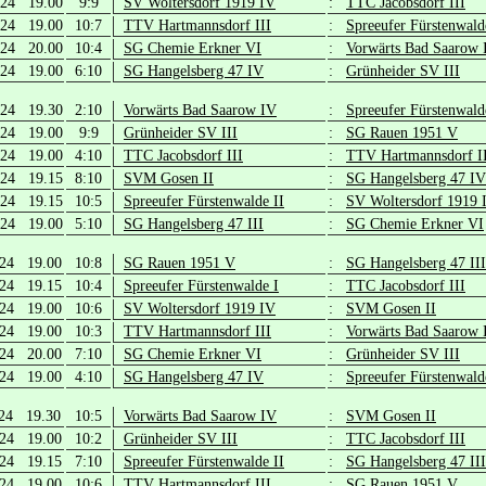
.24 19.00
9:9
SV Woltersdorf 1919 IV
:
TTC Jacobsdorf III
.24 19.00
10:7
TTV Hartmannsdorf III
:
Spreeufer Fürstenwald
.24 20.00
10:4
SG Chemie Erkner VI
:
Vorwärts Bad Saarow 
.24 19.00
6:10
SG Hangelsberg 47 IV
:
Grünheider SV III
.24 19.30
2:10
Vorwärts Bad Saarow IV
:
Spreeufer Fürstenwald
.24 19.00
9:9
Grünheider SV III
:
SG Rauen 1951 V
.24 19.00
4:10
TTC Jacobsdorf III
:
TTV Hartmannsdorf I
.24 19.15
8:10
SVM Gosen II
:
SG Hangelsberg 47 IV
.24 19.15
10:5
Spreeufer Fürstenwalde II
:
SV Woltersdorf 1919 
.24 19.00
5:10
SG Hangelsberg 47 III
:
SG Chemie Erkner VI
.24 19.00
10:8
SG Rauen 1951 V
:
SG Hangelsberg 47 III
.24 19.15
10:4
Spreeufer Fürstenwalde I
:
TTC Jacobsdorf III
.24 19.00
10:6
SV Woltersdorf 1919 IV
:
SVM Gosen II
.24 19.00
10:3
TTV Hartmannsdorf III
:
Vorwärts Bad Saarow 
.24 20.00
7:10
SG Chemie Erkner VI
:
Grünheider SV III
.24 19.00
4:10
SG Hangelsberg 47 IV
:
Spreeufer Fürstenwald
.24 19.30
10:5
Vorwärts Bad Saarow IV
:
SVM Gosen II
.24 19.00
10:2
Grünheider SV III
:
TTC Jacobsdorf III
.24 19.15
7:10
Spreeufer Fürstenwalde II
:
SG Hangelsberg 47 III
.24 19.00
10:6
TTV Hartmannsdorf III
:
SG Rauen 1951 V