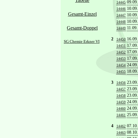
Tabelle
09.09
14445
10.09
14446
Gesamt-Einzel
10.09
14447
10.09
14448
Gesamt-Doppel
11.09
14449
2
16.09
14450
SG Chemie Erkner VI
17.09
14451
17.09
14452
17.09
14453
24.09
14454
18.09
14455
3
23.09
14456
23.09
14457
23.09
14458
24.09
14459
24.09
14460
25.09
14461
4
07.10
14462
08.10
14463