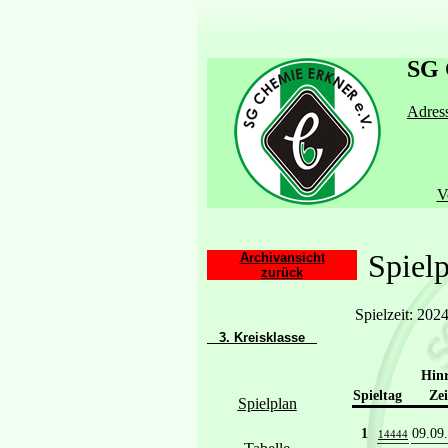
SG 
Adress
V
Spielpl
Archivansicht
zurück
Spielzeit: 202
3. Kreisklasse
Hin
Spieltag
Zei
Spielplan
1
09.09
14444