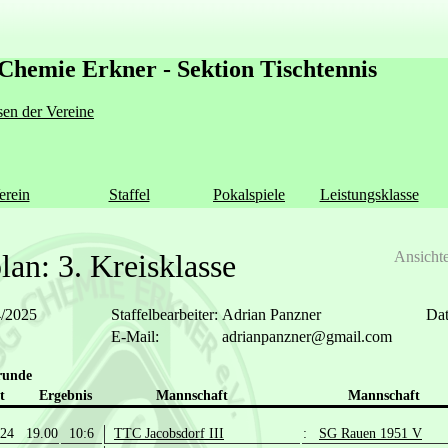
Chemie Erkner - Sektion Tischtennis
en der Vereine
erein
Staffel
Pokalspiele
Leistungsklasse
an: 3. Kreisklasse
Ansicht
4/2025
Staffelbearbeiter:
Adrian Panzner
Dat
E-Mail:
adrianpanzner@gmail.com
runde
t
Ergebnis
Mannschaft
Mannschaft
.24 19.00
10:6
TTC Jacobsdorf III
:
SG Rauen 1951 V