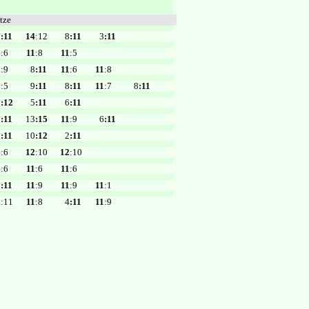
tze
7
:11
14
:12
8
:11
3
:11
1
:6
11
:8
11
:5
1
:9
8
:11
11
:6
11
:8
1
:5
9
:11
8
:11
11
:7
8
:11
0
:12
5
:11
6
:11
9
:11
13
:15
11
:9
6
:11
0
:11
10
:12
2
:11
1
:6
12
:10
12
:10
1
:6
11
:6
11
:6
9
:11
11
:9
11
:9
11
:1
3
:11
11
:8
4
:11
11
:9