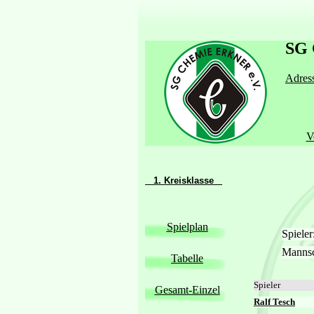
SG 
Adress
V
1. Kreisklasse
Spielplan
Spiele
Manns
Tabelle
Spieler
Gesamt-Einzel
Ralf Tesch