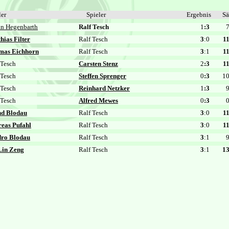
ler
Spieler
Ergebnis
Sä
an Hegenbarth
Ralf Tesch
1
:3
hias Filter
Ralf Tesch
3
:0
1
mas Eichhorn
Ralf Tesch
3
:1
1
 Tesch
Carsten Stenz
2
:3
1
 Tesch
Steffen Sprenger
0
:3
1
 Tesch
Reinhard Netzker
1
:3
 Tesch
Alfred Mewes
0
:3
nd Blodau
Ralf Tesch
3
:0
1
eas Pufahl
Ralf Tesch
3
:0
1
dro Blodau
Ralf Tesch
3
:1
Lin Zeng
Ralf Tesch
3
:1
1