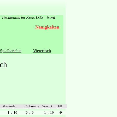
Tischtennis im Kreis LOS - Nord
Neuigkeiten
Spielberichte
Vierertisch
sch
Vorrunde
Rückrunde
Gesamt
Diff.
1
: 10
0
: 0
1
: 10
-9