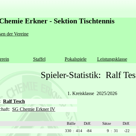
Chemie Erkner - Sektion Tischtennis
en der Vereine
erein
Staffel
Pokalspiele
Leistungsklasse
Spieler-Statistik: Ralf Te
1. Kreisklasse 2025/2026
r:
Ralf Tesch
chaft:
SG Chemie Erkner IV
Bälle
Diff.
Sätze
Diff.
330
: 414
-84
9
: 31
-22