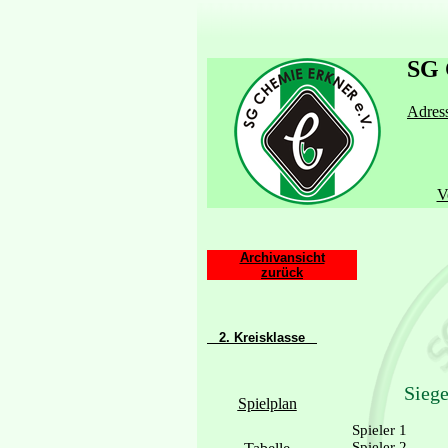
SG 
Adress
V
Archivansicht
zurück
2. Kreisklasse
Siege
Spielplan
Spieler 1
Spieler 2