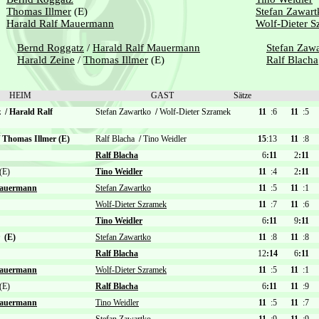
Thomas Illmer
(E)
Stefan Zawart
Harald Ralf Mauermann
Wolf-Dieter 
Bernd Roggatz
/
Harald Ralf Mauermann
Stefan Zaw
Harald Zeine
/
Thomas Illmer
(E)
Ralf Blacha
HEIM
GAST
Sätze
tz
/
Harald Ralf
Stefan Zawartko
/
Wolf-Dieter Szramek
11
:6
11
:5
Thomas Illmer (E)
Ralf Blacha
/
Tino Weidler
15
:13
11
:8
Ralf Blacha
6
:11
2
:11
E)
Tino Weidler
11
:4
2
:11
Mauermann
Stefan Zawartko
11
:5
11
:1
Wolf-Dieter Szramek
11
:7
11
:6
Tino Weidler
6
:11
9
:11
(E)
Stefan Zawartko
11
:8
11
:8
Ralf Blacha
12
:14
6
:11
Mauermann
Wolf-Dieter Szramek
11
:5
11
:1
E)
Ralf Blacha
6
:11
11
:9
Mauermann
Tino Weidler
11
:5
11
:7