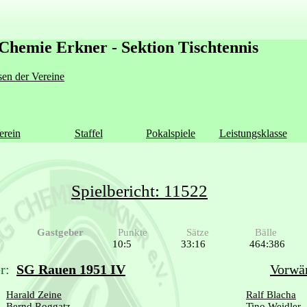
Chemie Erkner - Sektion Tischtennis
en der Vereine
erein
Staffel
Pokalspiele
Leistungsklasse
Spielbericht: 11522
Gastgeber
Punkte
Sätze
Bälle
10:5
33:16
464:386
r:
SG Rauen 1951 IV
Vorwär
Harald Zeine
Ralf Blacha
Bernd Roggatz
Tino Weidler