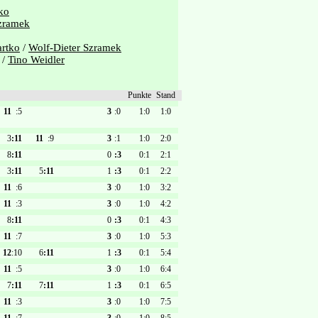
ko
Szramek
artko
/
Wolf-Dieter Szramek
/
Tino Weidler
Punkte
Stand
11
:5
3
:0
1:0
1:0
3
:11
11
:9
3
:1
1:0
2:0
8
:11
0
:3
0:1
2:1
3
:11
5
:11
1
:3
0:1
2:2
11
:6
3
:0
1:0
3:2
11
:3
3
:0
1:0
4:2
8
:11
0
:3
0:1
4:3
11
:7
3
:0
1:0
5:3
12
:10
6
:11
1
:3
0:1
5:4
11
:5
3
:0
1:0
6:4
7
:11
7
:11
1
:3
0:1
6:5
11
:3
3
:0
1:0
7:5