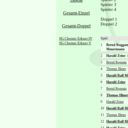
Tabelle
Spieler 3
Spieler 4
Gesamt-Einzel
Doppel 1
Doppel 2
Gesamt-Doppel
SG Chemie Erkner IV
Spiel
SG Chemie Erkner V
1
Bernd Rogga
Mauermann
2
Harald Zeine
/
3
Bernd Roggatz
4
Thomas Illmer
(
5
Harald Ralf 
6
Harald Zeine
7
Bernd Roggatz
8
Thomas Illmer
9
Harald Zeine
10
Harald Ralf 
11
Thomas Illmer
(
12
Harald Ralf 